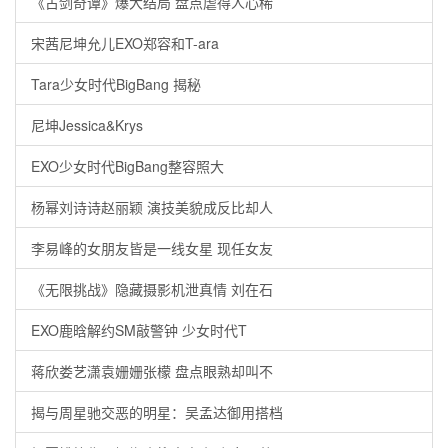
《古剑奇谭》爆大结局 盘点虐得人心稀
宋茜尼坤允儿EXO郑容和T-ara
Tara少女时代BigBang 揭秘
尼坤Jessica&Krys
EXO少女时代BigBang整容照大
杨幂刘诗诗赵丽颖 演技美貌成反比却人
李易峰的女朋友皆是一线女星 现任女友
《无限挑战》隐藏摄影机泄真情 刘在石
EXO鹿晗解约SM敲警钟 少女时代T
蒋欣娄艺潇袁姗姗张檬 盘点眼熟却叫不
揭与周星驰交恶的明星：吴孟达御用搭档