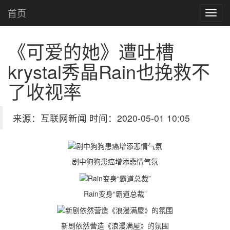
首页
《可爱的她》遭吐槽
krystal秀晶Rain也挽救不
了收视率
来源：互联网新闻 时间：2020-05-01 10:05
剧中狗狗患癌增添悲情气氛
Rain变身“霸道总裁”
新剧依然营造《浪漫满屋》的氛围