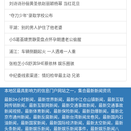
刘诗诗孙俪黄圣依赵丽颖杨幂 当红花旦
“夺刀少年”录取学校公布
平湖：别的男人护住了他老婆
小S葛荟婕贾静雯盘点怀孕期遭老公偷腥
浦江：车辆侧翻起火 一人遇难一人重
张柏芝小S舒淇SHE蔡依林 娱乐圈骇
中纪委线索渠道：情妇检举最主动 兄弟
本地区最具影响力的信息门户网站之一，集合最新新闻资讯
最新24小时新闻，最新世界新闻，最新中江仓山镇新闻，最新互联
网传销新闻，最新互联网新闻，最新交通事故新闻，最新交通事故
新闻视频，最新体育新闻，最新保险新闻，最新劲爆新闻，最新北
京市通州新闻，最新反腐新闻，最新台湾新闻龙卷风，最新国内石
油新闻，最新国家新闻，最新国际经济新闻，最新太空新闻，最新
头条新闻，最新娱乐新闻，最新娱乐新闻事件，最新娱乐新闻八