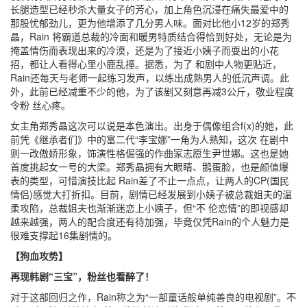
长腿造型已经秒杀大量女子的芳心，加上角色沉浸在痛失最爱中的
那股忧郁劲儿，更为他增添了几分男人味。面对比他小12岁的郑秀
晶，Rain 将霸道总裁的冷面和暖男特质结合得恰到好处，无论是为
掩盖情伤而表现出来的冷漠，还是为了接近小姨子而耍出的小花
招，都让人看得心里小鹿乱撞。据悉，为了 和剧中人物更贴近，
Rain还每天与老师一起练习发声，以练出成熟男人的低沉声调。此
外，此前已经减重不少的他，为了该剧又刻意再减3公斤，敬业程度
令粉 丝心疼。
女主角郑秀晶这次可以说是本色演出。出身于偶像组合f(x)的她，此
前凭《继承者们》中的富二代“李宝娜”一角为人熟知，这次 在剧中
则一改傲娇形象，饰演性格倔强的作曲家志愿生尹世娜。这也是她
首度挑起女一号的大梁。郑秀晶拥有大眼睛、鹅蛋脸，也是颜值爆
表的类型，可惜演技比起 Rain差了不止一点点，让两人的CP(国民
情侣)感觉大打折扣。目前，剧情已经发展到小姨子被总裁姐夫的温
柔攻陷，总裁姐夫也渐渐迷恋上小姨子，但“不 伦恋情”的即视感却
越来越强，两人的配合度还有待加强，毕竟仅凭Rain的个人魅力是
很难支撑起16集剧情的。
【狗血攻势】
再现韩剧“三宝”，粉丝也看醉了！
对于这部回归之作，Rain称之为“一部童话般单纯善良的电视剧”。不