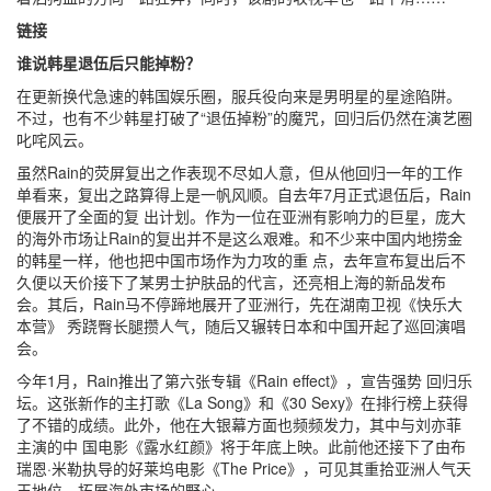
链接
谁说韩星退伍后只能掉粉？
在更新换代急速的韩国娱乐圈，服兵役向来是男明星的星途陷阱。
不过，也有不少韩星打破了“退伍掉粉”的魔咒，回归后仍然在演艺圈
叱咤风云。
虽然Rain的荧屏复出之作表现不尽如人意，但从他回归一年的工作
单看来，复出之路算得上是一帆风顺。自去年7月正式退伍后，Rain
便展开了全面的复 出计划。作为一位在亚洲有影响力的巨星，庞大
的海外市场让Rain的复出并不是这么艰难。和不少来中国内地捞金
的韩星一样，他也把中国市场作为力攻的重 点，去年宣布复出后不
久便以天价接下了某男士护肤品的代言，还亮相上海的新品发布
会。其后，Rain马不停蹄地展开了亚洲行，先在湖南卫视《快乐大
本营》 秀跷臀长腿攒人气，随后又辗转日本和中国开起了巡回演唱
会。
今年1月，Rain推出了第六张专辑《Rain effect》，宣告强势 回归乐
坛。这张新作的主打歌《La Song》和《30 Sexy》在排行榜上获得
了不错的成绩。此外，他在大银幕方面也频频发力，其中与刘亦菲
主演的中 国电影《露水红颜》将于年底上映。此前他还接下了由布
瑞恩·米勒执导的好莱坞电影《The Price》，可见其重拾亚洲人气天
王地位、拓展海外市场的野心。